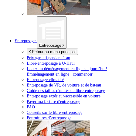
Entreposage
Entreposage
Retour au menu principal
Prix garanti pendant 1 an
Libre-entreposage à
U-Haul
Louez un déménagement en ligne aujourd’hui!
Emménagement en ligne : commencer
Entreposage climatisé
Entreposage de VR, de voiture et de bateau
Guide des tailles d'unités de libre-entreposage
Entreposage extérieur/accessible en voiture
Payer ma facture d'entreposage
FAQ
Conseils sur le libre-entreposage
Fournitures d’entreposage