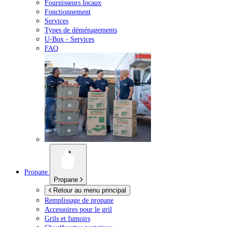
Fournisseurs locaux
Fonctionnement
Services
Types de déménagements
U-Box -
Services
FAQ
Propane
Propane
Retour au menu principal
Remplissage de propane
Accessoires pour le gril
Grils et fumoirs