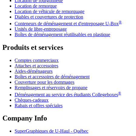
Location de fourgonnette
Location de remorque
Location de véhicule de remorquage
Diables et couvertures de protection
®
Conteneurs de déménagement et d'entreposage
U-Box
Unités de libre-entreposage
Boîtes de déménagement réutilisables en plastique
Produits et services
Comptes commerciaux
Attaches et accessoires
Aides-déménageurs
Boîtes et accessoires de déménagement
Couverture pour les dommages
Remplissages et réservoirs de propane
®
Déménagement au service des étudiants Collegeboxes
Chèques-cadeaux
Rabais et offres spéciales
Company Info
SuperGraphiques de
U-Haul
- Québec