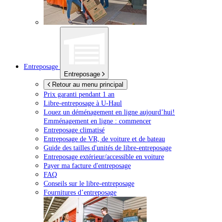
Entreposage
Entreposage
Retour au menu principal
Prix garanti pendant 1 an
Libre-entreposage à
U-Haul
Louez un déménagement en ligne aujourd’hui!
Emménagement en ligne : commencer
Entreposage climatisé
Entreposage de VR, de voiture et de bateau
Guide des tailles d'unités de libre-entreposage
Entreposage extérieur/accessible en voiture
Payer ma facture d'entreposage
FAQ
Conseils sur le libre-entreposage
Fournitures d’entreposage