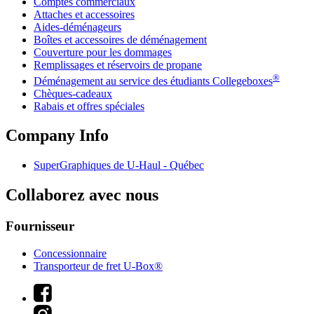
Comptes commerciaux
Attaches et accessoires
Aides-déménageurs
Boîtes et accessoires de déménagement
Couverture pour les dommages
Remplissages et réservoirs de propane
®
Déménagement au service des étudiants Collegeboxes
Chèques-cadeaux
Rabais et offres spéciales
Company Info
SuperGraphiques de
U-Haul
- Québec
Collaborez avec nous
Fournisseur
Concessionnaire
Transporteur de fret U-Box®