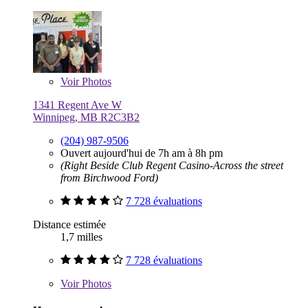
Voir
Photos
1341 Regent Ave W
Winnipeg, MB R2C3B2
(204) 987-9506
Ouvert aujourd'hui de 7h am à 8h pm
(Right Beside Club Regent Casino-Across the street
from Birchwood Ford)
7 728 évaluations
Distance estimée
1,7 milles
7 728 évaluations
Voir
Photos