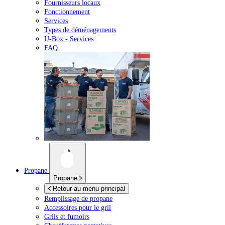
Fournisseurs locaux
Fonctionnement
Services
Types de déménagements
U-Box -
Services
FAQ
Propane
Propane
Retour au menu principal
Remplissage de propane
Accessoires pour le gril
Grils et fumoirs