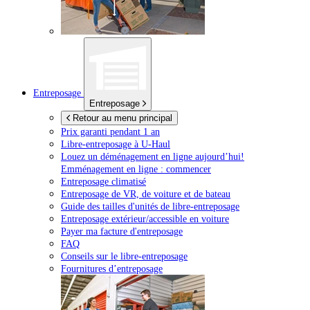
Entreposage
Entreposage
Retour au menu principal
Prix garanti pendant 1 an
Libre-entreposage à
U-Haul
Louez un déménagement en ligne aujourd’hui!
Emménagement en ligne : commencer
Entreposage climatisé
Entreposage de VR, de voiture et de bateau
Guide des tailles d'unités de libre-entreposage
Entreposage extérieur/accessible en voiture
Payer ma facture d'entreposage
FAQ
Conseils sur le libre-entreposage
Fournitures d’entreposage