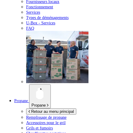
Fournisseurs locaux
Fonctionnement
Services
Types de déménagements
U-Box -
Services
FAQ
Propane
Propane
Retour au menu principal
Remplissage de propane
Accessoires pour le gril
Grils et fumoirs