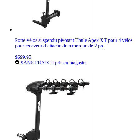
Porte-vélos suspendu pivotant Thule Apex XT pour 4 vélos
pour receveur d’attache de remorque de 2 po
$699,95
SANS FRAIS si pris en magasin