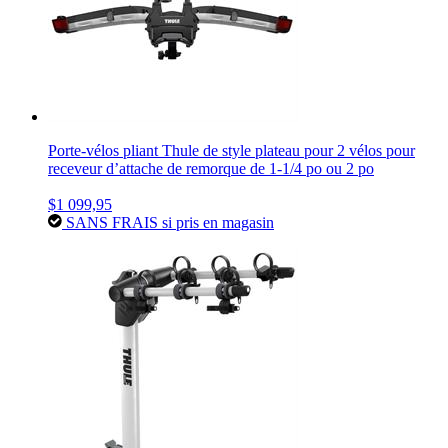
Porte-vélos pliant Thule de style plateau pour 2 vélos pour
receveur d’attache de remorque de 1-1/4 po ou 2 po
$1 099,95
SANS FRAIS si pris en magasin