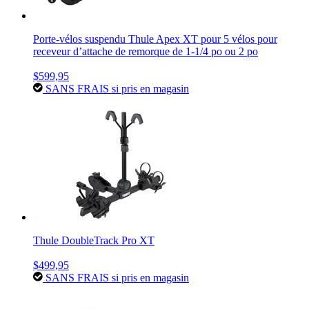
Porte-vélos suspendu Thule Apex XT pour 5 vélos pour
receveur d’attache de remorque de 1-1/4 po ou 2 po
$599,95
SANS FRAIS si pris en magasin
Thule DoubleTrack Pro XT
$499,95
SANS FRAIS si pris en magasin