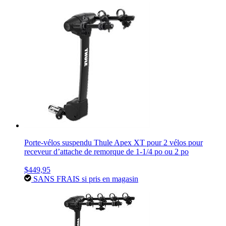
Porte-vélos suspendu Thule Apex XT pour 2 vélos pour
receveur d’attache de remorque de 1-1/4 po ou 2 po
$449,95
SANS FRAIS si pris en magasin