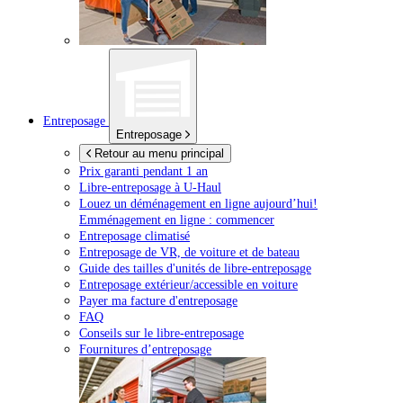
Entreposage
Entreposage
Retour au menu principal
Prix garanti pendant 1 an
Libre-entreposage à
U-Haul
Louez un déménagement en ligne aujourd’hui!
Emménagement en ligne : commencer
Entreposage climatisé
Entreposage de VR, de voiture et de bateau
Guide des tailles d'unités de libre-entreposage
Entreposage extérieur/accessible en voiture
Payer ma facture d'entreposage
FAQ
Conseils sur le libre-entreposage
Fournitures d’entreposage