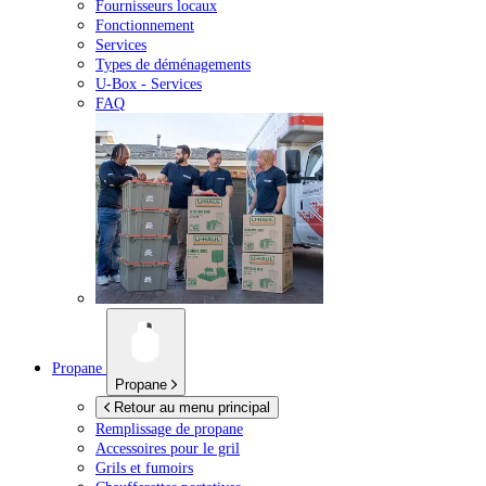
Fournisseurs locaux
Fonctionnement
Services
Types de déménagements
U-Box -
Services
FAQ
Propane
Propane
Retour au menu principal
Remplissage de propane
Accessoires pour le gril
Grils et fumoirs