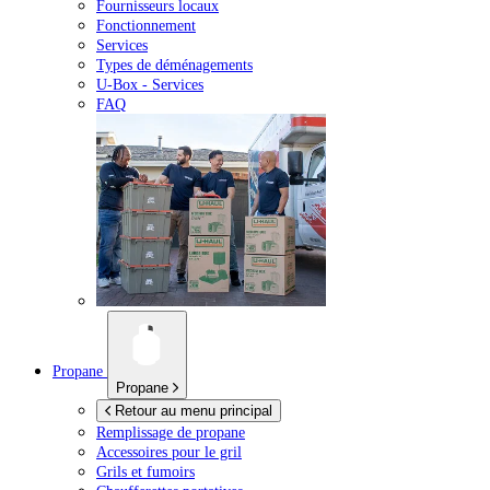
Fournisseurs locaux
Fonctionnement
Services
Types de déménagements
U-Box -
Services
FAQ
Propane
Propane
Retour au menu principal
Remplissage de propane
Accessoires pour le gril
Grils et fumoirs