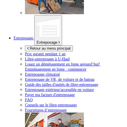
Entreposage
Entreposage
Retour au menu principal
Prix garanti pendant 1 an
Libre-entreposage à
U-Haul
Louez un déménagement en ligne aujourd’hui!
Emménagement en ligne : commencer
Entreposage climatisé
Entreposage de VR, de voiture et de bateau
Guide des tailles d'unités de libre-entreposage
Entreposage extérieur/accessible en voiture
Payer ma facture d'entreposage
FAQ
Conseils sur le libre-entreposage
Fournitures d’entreposage