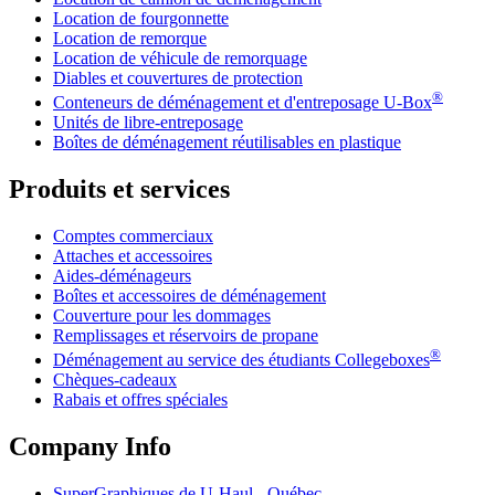
Location de fourgonnette
Location de remorque
Location de véhicule de remorquage
Diables et couvertures de protection
®
Conteneurs de déménagement et d'entreposage
U-Box
Unités de libre-entreposage
Boîtes de déménagement réutilisables en plastique
Produits et services
Comptes commerciaux
Attaches et accessoires
Aides-déménageurs
Boîtes et accessoires de déménagement
Couverture pour les dommages
Remplissages et réservoirs de propane
®
Déménagement au service des étudiants Collegeboxes
Chèques-cadeaux
Rabais et offres spéciales
Company Info
SuperGraphiques de
U-Haul
- Québec