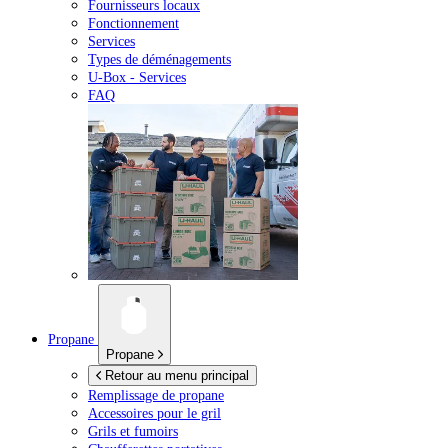
Fournisseurs locaux
Fonctionnement
Services
Types de déménagements
U-Box -
Services
FAQ
Propane
Propane
Retour au menu principal
Remplissage de propane
Accessoires pour le gril
Grils et fumoirs