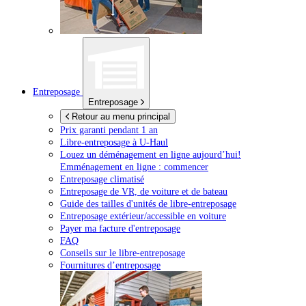
Entreposage
Entreposage
Retour au menu principal
Prix garanti pendant 1 an
Libre-entreposage à
U-Haul
Louez un déménagement en ligne aujourd’hui!
Emménagement en ligne : commencer
Entreposage climatisé
Entreposage de VR, de voiture et de bateau
Guide des tailles d'unités de libre-entreposage
Entreposage extérieur/accessible en voiture
Payer ma facture d'entreposage
FAQ
Conseils sur le libre-entreposage
Fournitures d’entreposage