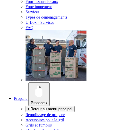
Fournisseurs locaux
Fonctionnement
Services
Types de déménagements
U-Box -
Services
FAQ
Propane
Propane
Retour au menu principal
Remplissage de propane
Accessoires pour le gril
Grils et fumoirs