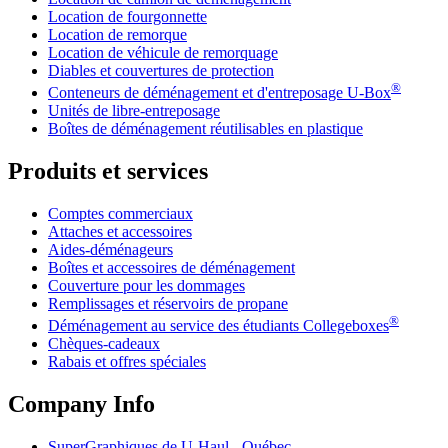
Location de fourgonnette
Location de remorque
Location de véhicule de remorquage
Diables et couvertures de protection
®
Conteneurs de déménagement et d'entreposage
U-Box
Unités de libre-entreposage
Boîtes de déménagement réutilisables en plastique
Produits et services
Comptes commerciaux
Attaches et accessoires
Aides-déménageurs
Boîtes et accessoires de déménagement
Couverture pour les dommages
Remplissages et réservoirs de propane
®
Déménagement au service des étudiants Collegeboxes
Chèques-cadeaux
Rabais et offres spéciales
Company Info
SuperGraphiques de
U-Haul
- Québec