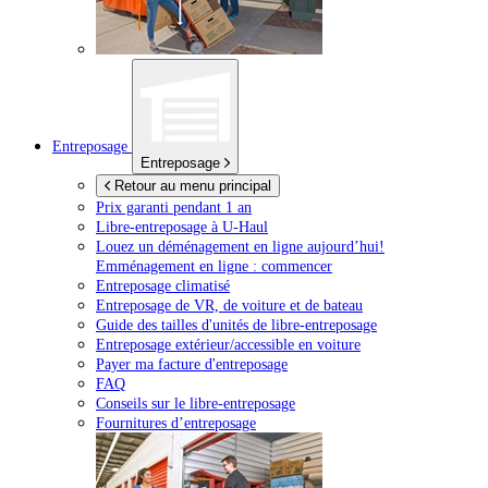
Entreposage
Entreposage
Retour au menu principal
Prix garanti pendant 1 an
Libre-entreposage à
U-Haul
Louez un déménagement en ligne aujourd’hui!
Emménagement en ligne : commencer
Entreposage climatisé
Entreposage de VR, de voiture et de bateau
Guide des tailles d'unités de libre-entreposage
Entreposage extérieur/accessible en voiture
Payer ma facture d'entreposage
FAQ
Conseils sur le libre-entreposage
Fournitures d’entreposage