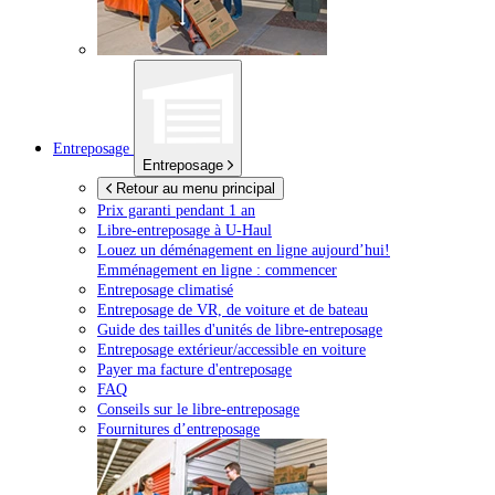
Entreposage
Entreposage
Retour au menu principal
Prix garanti pendant 1 an
Libre-entreposage à
U-Haul
Louez un déménagement en ligne aujourd’hui!
Emménagement en ligne : commencer
Entreposage climatisé
Entreposage de VR, de voiture et de bateau
Guide des tailles d'unités de libre-entreposage
Entreposage extérieur/accessible en voiture
Payer ma facture d'entreposage
FAQ
Conseils sur le libre-entreposage
Fournitures d’entreposage