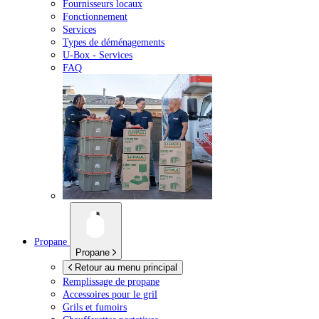
Fournisseurs locaux
Fonctionnement
Services
Types de déménagements
U-Box -
Services
FAQ
Propane
Propane
Retour au menu principal
Remplissage de propane
Accessoires pour le gril
Grils et fumoirs