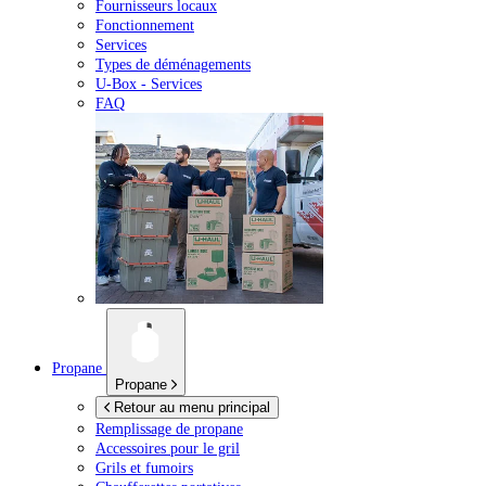
Fournisseurs locaux
Fonctionnement
Services
Types de déménagements
U-Box -
Services
FAQ
Propane
Propane
Retour au menu principal
Remplissage de propane
Accessoires pour le gril
Grils et fumoirs