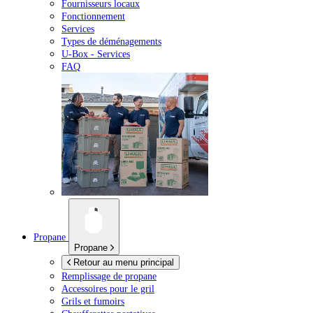
Fournisseurs locaux
Fonctionnement
Services
Types de déménagements
U-Box -
Services
FAQ
Propane
Propane
Retour au menu principal
Remplissage de propane
Accessoires pour le gril
Grils et fumoirs