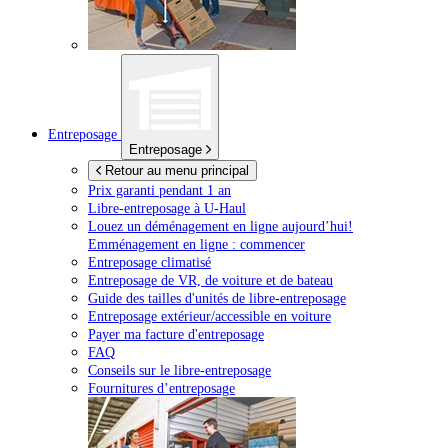
Entreposage
Entreposage
Retour au menu principal
Prix garanti pendant 1 an
Libre-entreposage à
U-Haul
Louez un déménagement en ligne aujourd’hui!
Emménagement en ligne : commencer
Entreposage climatisé
Entreposage de VR, de voiture et de bateau
Guide des tailles d'unités de libre-entreposage
Entreposage extérieur/accessible en voiture
Payer ma facture d'entreposage
FAQ
Conseils sur le libre-entreposage
Fournitures d’entreposage