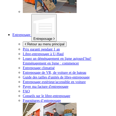
Entreposage
Entreposage
Retour au menu principal
Prix garanti pendant 1 an
Libre-entreposage à
U-Haul
Louez un déménagement en ligne aujourd’hui!
Emménagement en ligne : commencer
Entreposage climatisé
Entreposage de VR, de voiture et de bateau
Guide des tailles d'unités de libre-entreposage
Entreposage extérieur/accessible en voiture
Payer ma facture d'entreposage
FAQ
Conseils sur le libre-entreposage
Fournitures d’entreposage