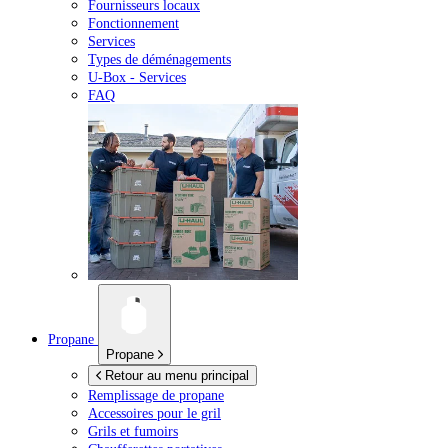
Fournisseurs locaux
Fonctionnement
Services
Types de déménagements
U-Box -
Services
FAQ
Propane
Propane
Retour au menu principal
Remplissage de propane
Accessoires pour le gril
Grils et fumoirs