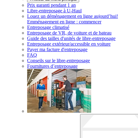
Prix garanti pendant 1 an
Libre-entreposage à
U-Haul
Louez un déménagement en ligne aujourd’hui!
Emménagement en ligne : commencer
Entreposage climatisé
Entreposage de VR, de voiture et de bateau
Guide des tailles d'unités de libre-entreposage
Entreposage extérieur/accessible en voiture
Payer ma facture d'entreposage
FAQ
Conseils sur le libre-entreposage
Fournitures d’entreposage