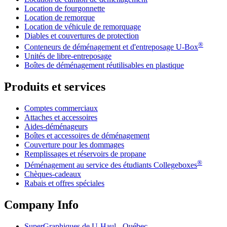
Location de fourgonnette
Location de remorque
Location de véhicule de remorquage
Diables et couvertures de protection
®
Conteneurs de déménagement et d'entreposage
U-Box
Unités de libre-entreposage
Boîtes de déménagement réutilisables en plastique
Produits et services
Comptes commerciaux
Attaches et accessoires
Aides-déménageurs
Boîtes et accessoires de déménagement
Couverture pour les dommages
Remplissages et réservoirs de propane
®
Déménagement au service des étudiants Collegeboxes
Chèques-cadeaux
Rabais et offres spéciales
Company Info
SuperGraphiques de
U-Haul
- Québec