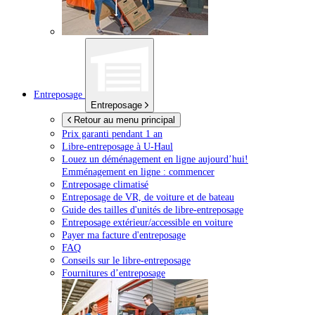
Entreposage
Entreposage
Retour au menu principal
Prix garanti pendant 1 an
Libre-entreposage à
U-Haul
Louez un déménagement en ligne aujourd’hui!
Emménagement en ligne : commencer
Entreposage climatisé
Entreposage de VR, de voiture et de bateau
Guide des tailles d'unités de libre-entreposage
Entreposage extérieur/accessible en voiture
Payer ma facture d'entreposage
FAQ
Conseils sur le libre-entreposage
Fournitures d’entreposage