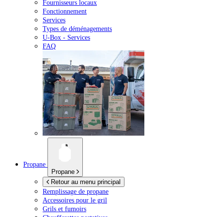
Fournisseurs locaux
Fonctionnement
Services
Types de déménagements
U-Box -
Services
FAQ
Propane
Propane
Retour au menu principal
Remplissage de propane
Accessoires pour le gril
Grils et fumoirs