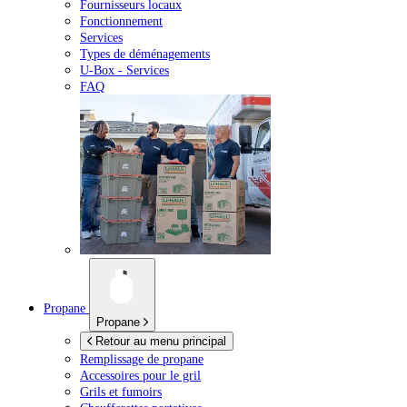
Fournisseurs locaux
Fonctionnement
Services
Types de déménagements
U-Box -
Services
FAQ
Propane
Propane
Retour au menu principal
Remplissage de propane
Accessoires pour le gril
Grils et fumoirs