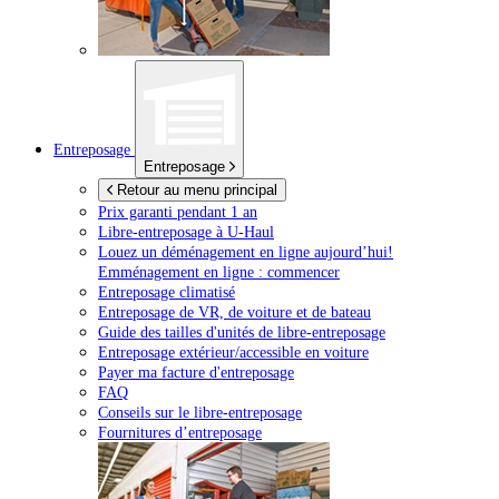
Entreposage
Entreposage
Retour au menu principal
Prix garanti pendant 1 an
Libre-entreposage à
U-Haul
Louez un déménagement en ligne aujourd’hui!
Emménagement en ligne : commencer
Entreposage climatisé
Entreposage de VR, de voiture et de bateau
Guide des tailles d'unités de libre-entreposage
Entreposage extérieur/accessible en voiture
Payer ma facture d'entreposage
FAQ
Conseils sur le libre-entreposage
Fournitures d’entreposage