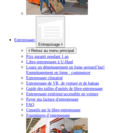
Entreposage
Entreposage
Retour au menu principal
Prix garanti pendant 1 an
Libre-entreposage à
U-Haul
Louez un déménagement en ligne aujourd’hui!
Emménagement en ligne : commencer
Entreposage climatisé
Entreposage de VR, de voiture et de bateau
Guide des tailles d'unités de libre-entreposage
Entreposage extérieur/accessible en voiture
Payer ma facture d'entreposage
FAQ
Conseils sur le libre-entreposage
Fournitures d’entreposage