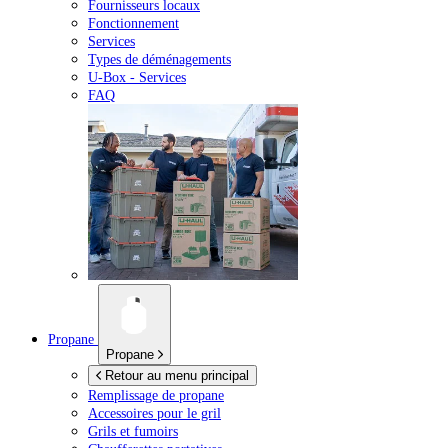
Fournisseurs locaux
Fonctionnement
Services
Types de déménagements
U-Box -
Services
FAQ
Propane
Propane
Retour au menu principal
Remplissage de propane
Accessoires pour le gril
Grils et fumoirs