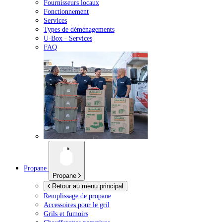
Fournisseurs locaux
Fonctionnement
Services
Types de déménagements
U-Box -
Services
FAQ
Propane
Propane
Retour au menu principal
Remplissage de propane
Accessoires pour le gril
Grils et fumoirs