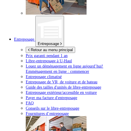
Entreposage
Entreposage
Retour au menu principal
Prix garanti pendant 1 an
Libre-entreposage à
U-Haul
Louez un déménagement en ligne aujourd’hui!
Emménagement en ligne : commencer
Entreposage climatisé
Entreposage de VR, de voiture et de bateau
Guide des tailles d'unités de libre-entreposage
Entreposage extérieur/accessible en voiture
Payer ma facture d'entreposage
FAQ
Conseils sur le libre-entreposage
Fournitures d’entreposage