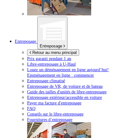
Entreposage
Entreposage
Retour au menu principal
Prix garanti pendant 1 an
Libre-entreposage à
U-Haul
Louez un déménagement en ligne aujourd’hui!
Emménagement en ligne : commencer
Entreposage climatisé
Entreposage de VR, de voiture et de bateau
Guide des tailles d'unités de libre-entreposage
Entreposage extérieur/accessible en voiture
Payer ma facture d'entreposage
FAQ
Conseils sur le libre-entreposage
Fournitures d’entreposage