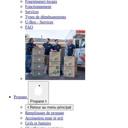
Fournisseurs locaux
Fonctionnement
Services
Types de déménagements
U-Box -
Services
FAQ
Propane
Propane
Retour au menu principal
Remplissage de propane
Accessoires pour le gril
Grils et fumoirs