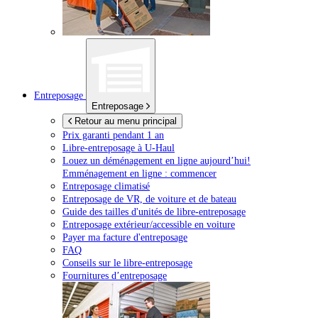
Entreposage
Entreposage
Retour au menu principal
Prix garanti pendant 1 an
Libre-entreposage à
U-Haul
Louez un déménagement en ligne aujourd’hui!
Emménagement en ligne : commencer
Entreposage climatisé
Entreposage de VR, de voiture et de bateau
Guide des tailles d'unités de libre-entreposage
Entreposage extérieur/accessible en voiture
Payer ma facture d'entreposage
FAQ
Conseils sur le libre-entreposage
Fournitures d’entreposage