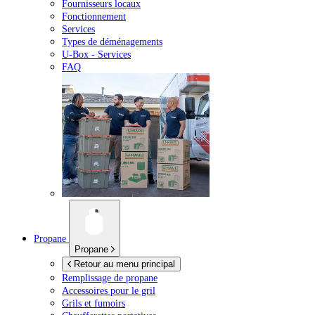
Fournisseurs locaux
Fonctionnement
Services
Types de déménagements
U-Box -
Services
FAQ
Propane
Propane
Retour au menu principal
Remplissage de propane
Accessoires pour le gril
Grils et fumoirs