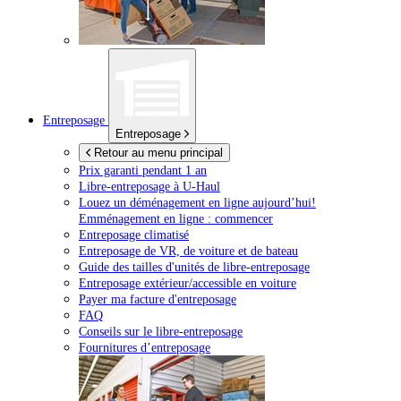
Entreposage
Entreposage
Retour au menu principal
Prix garanti pendant 1 an
Libre-entreposage à
U-Haul
Louez un déménagement en ligne aujourd’hui!
Emménagement en ligne : commencer
Entreposage climatisé
Entreposage de VR, de voiture et de bateau
Guide des tailles d'unités de libre-entreposage
Entreposage extérieur/accessible en voiture
Payer ma facture d'entreposage
FAQ
Conseils sur le libre-entreposage
Fournitures d’entreposage