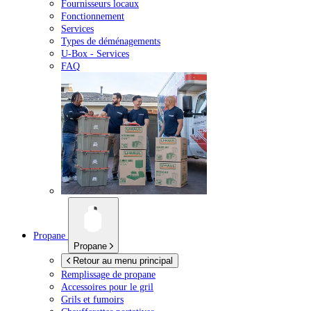
Fournisseurs locaux
Fonctionnement
Services
Types de déménagements
U-Box -
Services
FAQ
Propane
Propane
Retour au menu principal
Remplissage de propane
Accessoires pour le gril
Grils et fumoirs