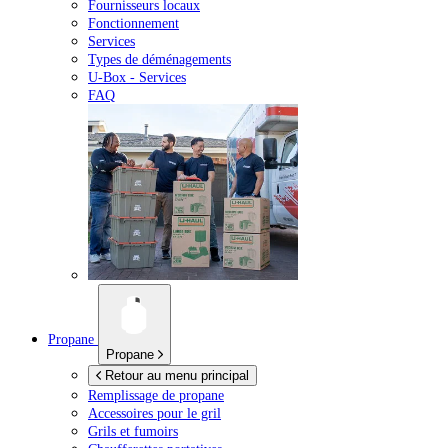
Fournisseurs locaux
Fonctionnement
Services
Types de déménagements
U-Box -
Services
FAQ
Propane
Propane
Retour au menu principal
Remplissage de propane
Accessoires pour le gril
Grils et fumoirs