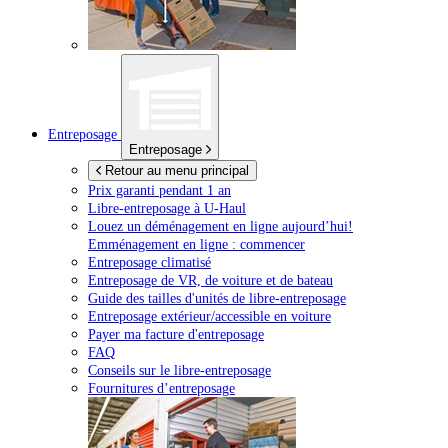
Entreposage
Entreposage
Retour au menu principal
Prix garanti pendant 1 an
Libre-entreposage à
U-Haul
Louez un déménagement en ligne aujourd’hui!
Emménagement en ligne : commencer
Entreposage climatisé
Entreposage de VR, de voiture et de bateau
Guide des tailles d'unités de libre-entreposage
Entreposage extérieur/accessible en voiture
Payer ma facture d'entreposage
FAQ
Conseils sur le libre-entreposage
Fournitures d’entreposage