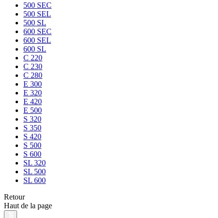
500 SEC
500 SEL
500 SL
600 SEC
600 SEL
600 SL
C 220
C 230
C 280
E 300
E 320
E 420
E 500
S 320
S 350
S 420
S 500
S 600
SL 320
SL 500
SL 600
Retour
Haut de la page