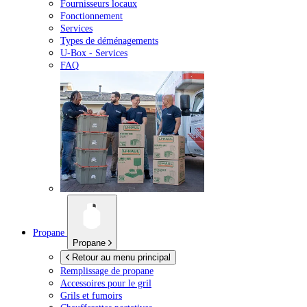
Fournisseurs locaux
Fonctionnement
Services
Types de déménagements
U-Box -
Services
FAQ
Propane
Propane
Retour au menu principal
Remplissage de propane
Accessoires pour le gril
Grils et fumoirs