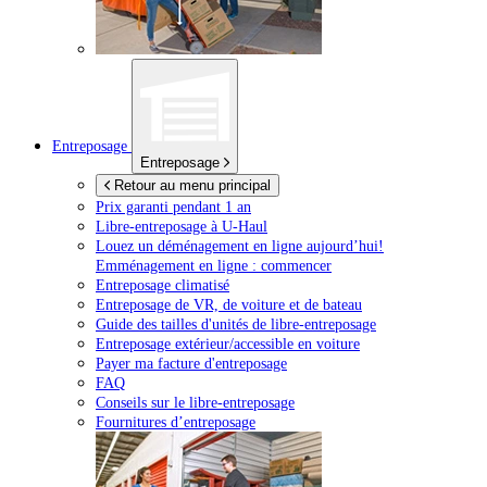
Entreposage
Entreposage
Retour au menu principal
Prix garanti pendant 1 an
Libre-entreposage à
U-Haul
Louez un déménagement en ligne aujourd’hui!
Emménagement en ligne : commencer
Entreposage climatisé
Entreposage de VR, de voiture et de bateau
Guide des tailles d'unités de libre-entreposage
Entreposage extérieur/accessible en voiture
Payer ma facture d'entreposage
FAQ
Conseils sur le libre-entreposage
Fournitures d’entreposage