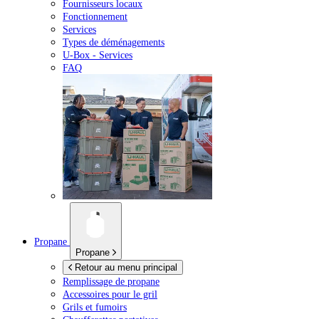
Fournisseurs locaux
Fonctionnement
Services
Types de déménagements
U-Box -
Services
FAQ
Propane
Propane
Retour au menu principal
Remplissage de propane
Accessoires pour le gril
Grils et fumoirs