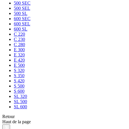
500 SEC
500 SEL
500 SL
600 SEC
600 SEL
600 SL
C 220
C 230
C 280
E 300
E 320
E 420
E 500
S 320
S 350
S 420
S 500
S 600
SL 320
SL 500
SL 600
Retour
Haut de la page