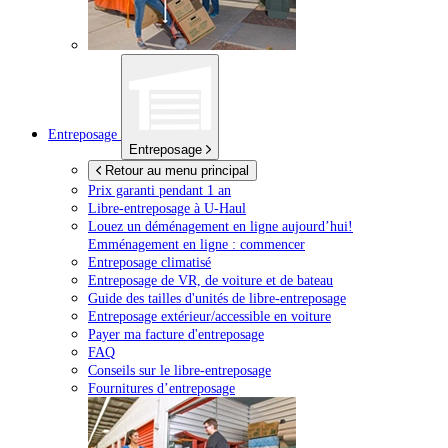
Entreposage
Entreposage
Retour au menu principal
Prix garanti pendant 1 an
Libre-entreposage à
U-Haul
Louez un déménagement en ligne aujourd’hui!
Emménagement en ligne : commencer
Entreposage climatisé
Entreposage de VR, de voiture et de bateau
Guide des tailles d'unités de libre-entreposage
Entreposage extérieur/accessible en voiture
Payer ma facture d'entreposage
FAQ
Conseils sur le libre-entreposage
Fournitures d’entreposage