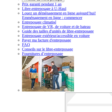
Prix garanti pendant 1 an
Libre-entreposage à
U-Haul
Louez un déménagement en ligne aujourd’hui!
Emménagement en ligne : commencer
Entreposage climatisé
Entreposage de VR, de voiture et de bateau
Guide des tailles d'unités de libre-entreposage
Entreposage extérieur/accessible en voiture
Payer ma facture d'entreposage
FAQ
Conseils sur le libre-entreposage
Fournitures d’entreposage