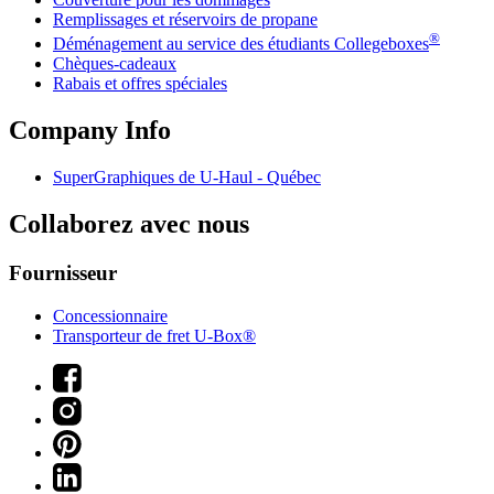
Remplissages et réservoirs de propane
®
Déménagement au service des étudiants Collegeboxes
Chèques-cadeaux
Rabais et offres spéciales
Company Info
SuperGraphiques de
U-Haul
- Québec
Collaborez avec nous
Fournisseur
Concessionnaire
Transporteur de fret U-Box®