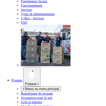
Fournisseurs locaux
Fonctionnement
Services
Types de déménagements
U-Box -
Services
FAQ
Propane
Propane
Retour au menu principal
Remplissage de propane
Accessoires pour le gril
Grils et fumoirs