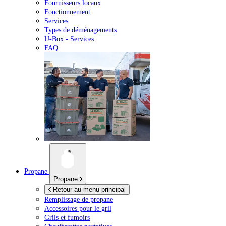
Fournisseurs locaux
Fonctionnement
Services
Types de déménagements
U-Box -
Services
FAQ
Propane
Propane
Retour au menu principal
Remplissage de propane
Accessoires pour le gril
Grils et fumoirs