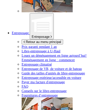
Entreposage
Entreposage
Retour au menu principal
Prix garanti pendant 1 an
Libre-entreposage à
U-Haul
Louez un déménagement en ligne aujourd’hui!
Emménagement en ligne : commencer
Entreposage climatisé
Entreposage de VR, de voiture et de bateau
Guide des tailles d'unités de libre-entreposage
Entreposage extérieur/accessible en voiture
Payer ma facture d'entreposage
FAQ
Conseils sur le libre-entreposage
Fournitures d’entreposage