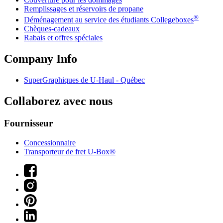
Remplissages et réservoirs de propane
®
Déménagement au service des étudiants Collegeboxes
Chèques-cadeaux
Rabais et offres spéciales
Company Info
SuperGraphiques de
U-Haul
- Québec
Collaborez avec nous
Fournisseur
Concessionnaire
Transporteur de fret U-Box®