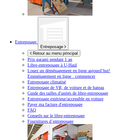
Entreposage
Entreposage
Retour au menu principal
Prix garanti pendant 1 an
Libre-entreposage à
U-Haul
Louez un déménagement en ligne aujourd’hui!
Emménagement en ligne : commencer
Entreposage climatisé
Entreposage de VR, de voiture et de bateau
Guide des tailles d'unités de libre-entreposage
Entreposage extérieur/accessible en voiture
Payer ma facture d'entreposage
FAQ
Conseils sur le libre-entreposage
Fournitures d’entreposage