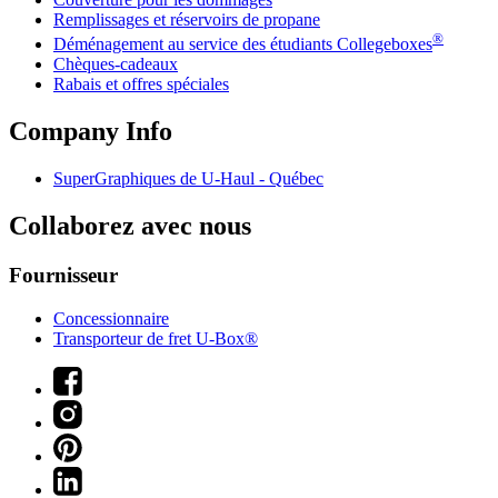
Remplissages et réservoirs de propane
®
Déménagement au service des étudiants Collegeboxes
Chèques-cadeaux
Rabais et offres spéciales
Company Info
SuperGraphiques de
U-Haul
- Québec
Collaborez avec nous
Fournisseur
Concessionnaire
Transporteur de fret U-Box®