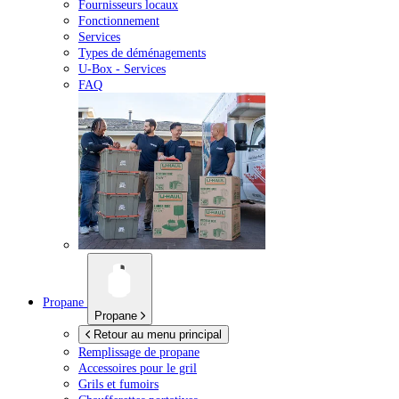
Fournisseurs locaux
Fonctionnement
Services
Types de déménagements
U-Box -
Services
FAQ
Propane
Propane
Retour au menu principal
Remplissage de propane
Accessoires pour le gril
Grils et fumoirs