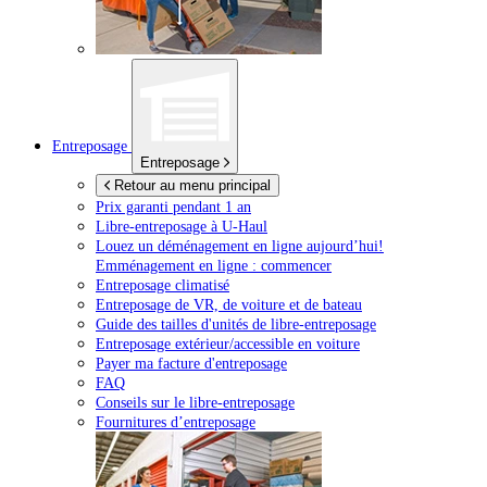
Entreposage
Entreposage
Retour au menu principal
Prix garanti pendant 1 an
Libre-entreposage à
U-Haul
Louez un déménagement en ligne aujourd’hui!
Emménagement en ligne : commencer
Entreposage climatisé
Entreposage de VR, de voiture et de bateau
Guide des tailles d'unités de libre-entreposage
Entreposage extérieur/accessible en voiture
Payer ma facture d'entreposage
FAQ
Conseils sur le libre-entreposage
Fournitures d’entreposage