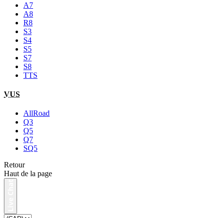
A7
A8
R8
S3
S4
S5
S7
S8
TTS
VUS
AllRoad
Q3
Q5
Q7
SQ5
Retour
Haut de la page