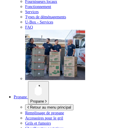
Fournisseurs locaux
Fonctionnement
Services
Types de déménagements
U-Box -
Services
FAQ
Propane
Propane
Retour au menu principal
Remplissage de propane
Accessoires pour le gril
Grils et fumoirs