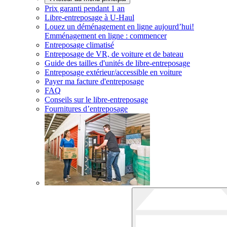
Prix garanti pendant 1 an
Libre-entreposage à
U-Haul
Louez un déménagement en ligne aujourd’hui!
Emménagement en ligne : commencer
Entreposage climatisé
Entreposage de VR, de voiture et de bateau
Guide des tailles d'unités de libre-entreposage
Entreposage extérieur/accessible en voiture
Payer ma facture d'entreposage
FAQ
Conseils sur le libre-entreposage
Fournitures d’entreposage