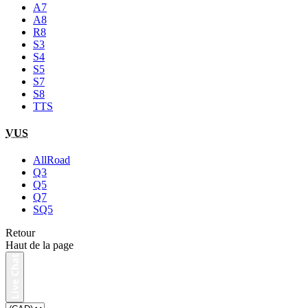
A7
A8
R8
S3
S4
S5
S7
S8
TTS
VUS
AllRoad
Q3
Q5
Q7
SQ5
Retour
Haut de la page