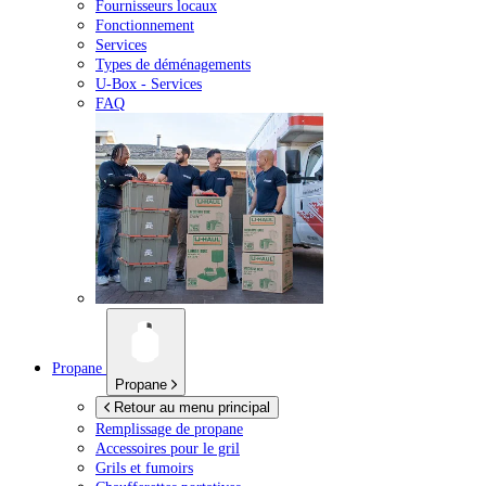
Fournisseurs locaux
Fonctionnement
Services
Types de déménagements
U-Box -
Services
FAQ
Propane
Propane
Retour au menu principal
Remplissage de propane
Accessoires pour le gril
Grils et fumoirs