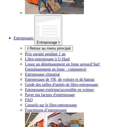
Entreposage
Entreposage
Retour au menu principal
Prix garanti pendant 1 an
Libre-entreposage à
U-Haul
Louez un déménagement en ligne aujourd’hui!
Emménagement en ligne : commencer
Entreposage climatisé
Entreposage de VR, de voiture et de bateau
Guide des tailles d'unités de libre-entreposage
Entreposage extérieur/accessible en voiture
Payer ma facture d'entreposage
FAQ
Conseils sur le libre-entreposage
Fournitures d’entreposage