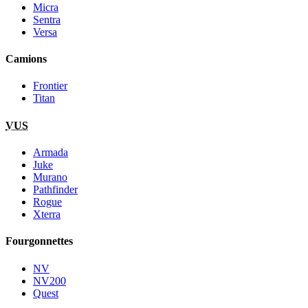
Micra
Sentra
Versa
Camions
Frontier
Titan
VUS
Armada
Juke
Murano
Pathfinder
Rogue
Xterra
Fourgonnettes
NV
NV200
Quest