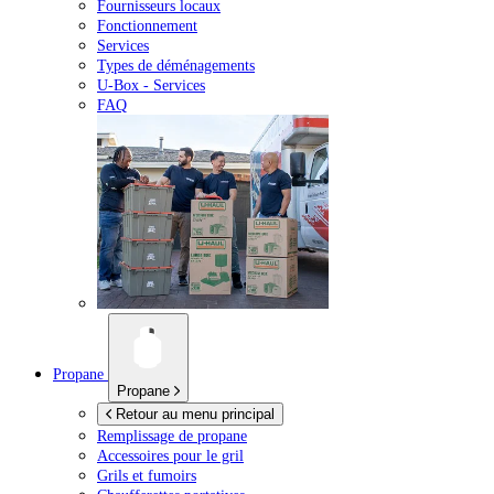
Fournisseurs locaux
Fonctionnement
Services
Types de déménagements
U-Box -
Services
FAQ
Propane
Propane
Retour au menu principal
Remplissage de propane
Accessoires pour le gril
Grils et fumoirs