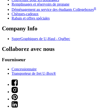
Remplissages et réservoirs de propane
®
Déménagement au service des étudiants Collegeboxes
Chèques-cadeaux
Rabais et offres spéciales
Company Info
SuperGraphiques de
U-Haul
- Québec
Collaborez avec nous
Fournisseur
Concessionnaire
Transporteur de fret U-Box®