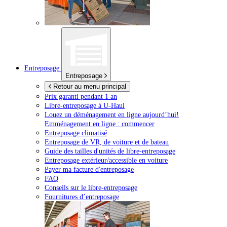
Entreposage
Entreposage
Retour au menu principal
Prix garanti pendant 1 an
Libre-entreposage à
U-Haul
Louez un déménagement en ligne aujourd’hui!
Emménagement en ligne : commencer
Entreposage climatisé
Entreposage de VR, de voiture et de bateau
Guide des tailles d'unités de libre-entreposage
Entreposage extérieur/accessible en voiture
Payer ma facture d'entreposage
FAQ
Conseils sur le libre-entreposage
Fournitures d’entreposage