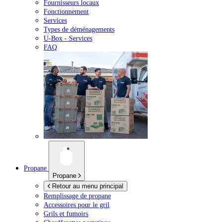
Fournisseurs locaux
Fonctionnement
Services
Types de déménagements
U-Box -
Services
FAQ
Propane
Propane
Retour au menu principal
Remplissage de propane
Accessoires pour le gril
Grils et fumoirs