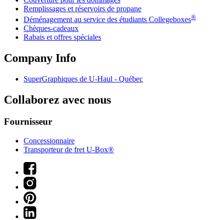
Remplissages et réservoirs de propane
®
Déménagement au service des étudiants Collegeboxes
Chèques-cadeaux
Rabais et offres spéciales
Company Info
SuperGraphiques de
U-Haul
- Québec
Collaborez avec nous
Fournisseur
Concessionnaire
Transporteur de fret U-Box®