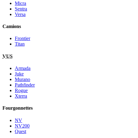
Micra
Sentra
Versa
Camions
Frontier
Titan
VUS
Armada
Juke
Murano
Pathfinder
Rogue
Xterra
Fourgonnettes
NV
NV200
Quest