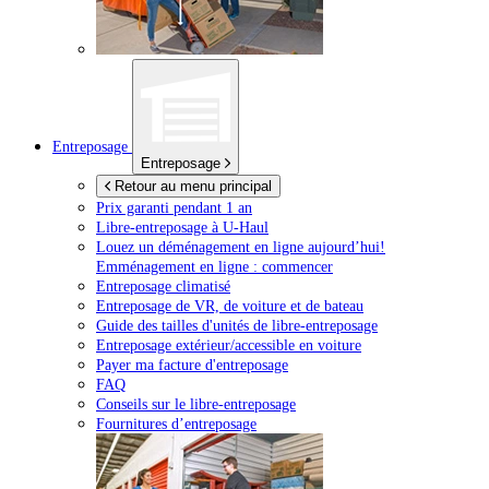
Entreposage
Entreposage
Retour au menu principal
Prix garanti pendant 1 an
Libre-entreposage à
U-Haul
Louez un déménagement en ligne aujourd’hui!
Emménagement en ligne : commencer
Entreposage climatisé
Entreposage de VR, de voiture et de bateau
Guide des tailles d'unités de libre-entreposage
Entreposage extérieur/accessible en voiture
Payer ma facture d'entreposage
FAQ
Conseils sur le libre-entreposage
Fournitures d’entreposage