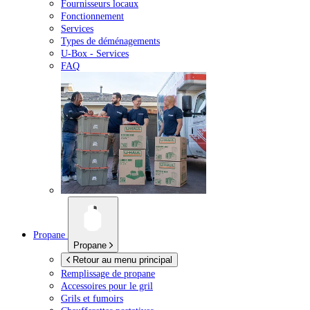
Fournisseurs locaux
Fonctionnement
Services
Types de déménagements
U-Box -
Services
FAQ
Propane
Propane
Retour au menu principal
Remplissage de propane
Accessoires pour le gril
Grils et fumoirs