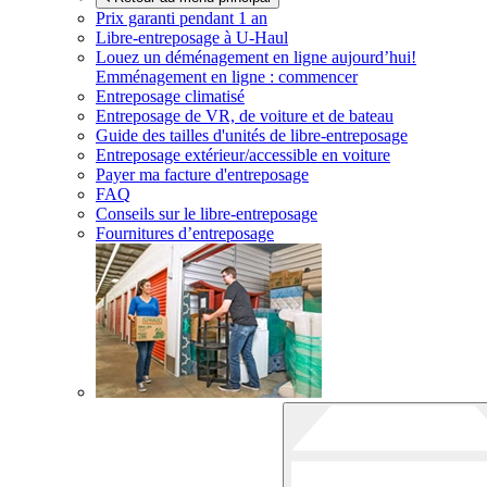
Prix garanti pendant 1 an
Libre-entreposage à
U-Haul
Louez un déménagement en ligne aujourd’hui!
Emménagement en ligne : commencer
Entreposage climatisé
Entreposage de VR, de voiture et de bateau
Guide des tailles d'unités de libre-entreposage
Entreposage extérieur/accessible en voiture
Payer ma facture d'entreposage
FAQ
Conseils sur le libre-entreposage
Fournitures d’entreposage