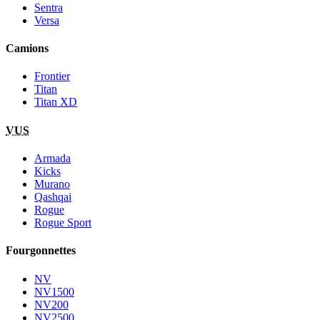
Sentra
Versa
Camions
Frontier
Titan
Titan XD
VUS
Armada
Kicks
Murano
Qashqai
Rogue
Rogue Sport
Fourgonnettes
NV
NV1500
NV200
NV2500