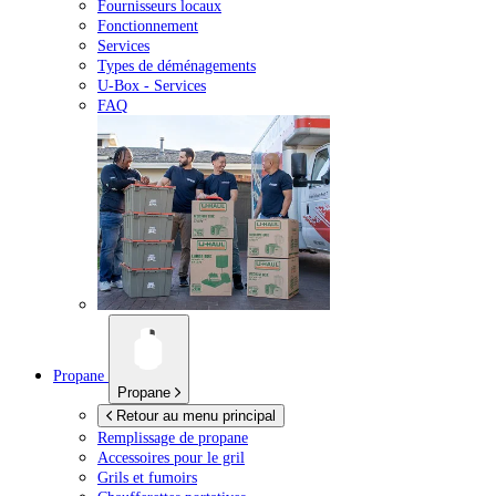
Fournisseurs locaux
Fonctionnement
Services
Types de déménagements
U-Box -
Services
FAQ
Propane
Propane
Retour au menu principal
Remplissage de propane
Accessoires pour le gril
Grils et fumoirs