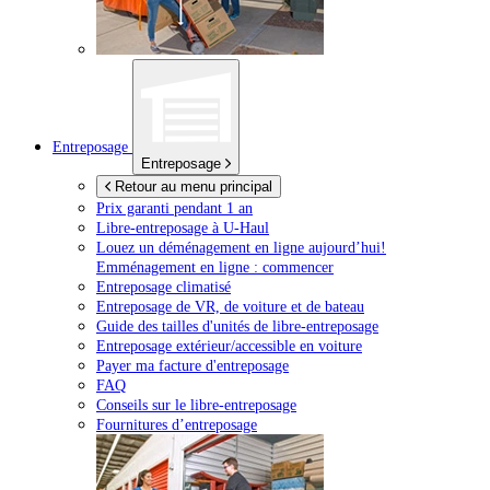
Entreposage
Entreposage
Retour au menu principal
Prix garanti pendant 1 an
Libre-entreposage à
U-Haul
Louez un déménagement en ligne aujourd’hui!
Emménagement en ligne : commencer
Entreposage climatisé
Entreposage de VR, de voiture et de bateau
Guide des tailles d'unités de libre-entreposage
Entreposage extérieur/accessible en voiture
Payer ma facture d'entreposage
FAQ
Conseils sur le libre-entreposage
Fournitures d’entreposage