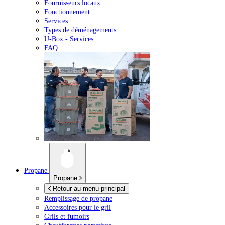
Fournisseurs locaux
Fonctionnement
Services
Types de déménagements
U-Box -
Services
FAQ
Propane
Propane
Retour au menu principal
Remplissage de propane
Accessoires pour le gril
Grils et fumoirs