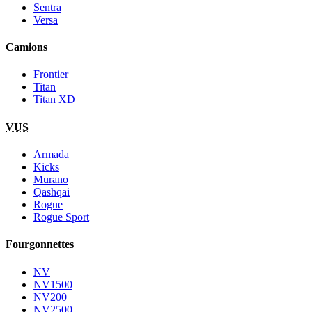
Sentra
Versa
Camions
Frontier
Titan
Titan XD
VUS
Armada
Kicks
Murano
Qashqai
Rogue
Rogue Sport
Fourgonnettes
NV
NV1500
NV200
NV2500