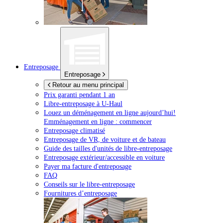
Entreposage
Entreposage
Retour au menu principal
Prix garanti pendant 1 an
Libre-entreposage à
U-Haul
Louez un déménagement en ligne aujourd’hui!
Emménagement en ligne : commencer
Entreposage climatisé
Entreposage de VR, de voiture et de bateau
Guide des tailles d'unités de libre-entreposage
Entreposage extérieur/accessible en voiture
Payer ma facture d'entreposage
FAQ
Conseils sur le libre-entreposage
Fournitures d’entreposage