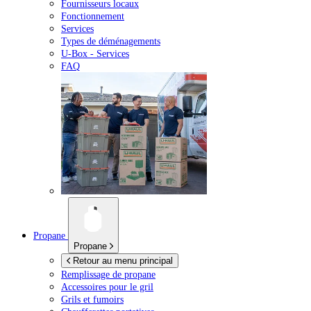
Fournisseurs locaux
Fonctionnement
Services
Types de déménagements
U-Box -
Services
FAQ
Propane
Propane
Retour au menu principal
Remplissage de propane
Accessoires pour le gril
Grils et fumoirs