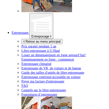
Entreposage
Entreposage
Retour au menu principal
Prix garanti pendant 1 an
Libre-entreposage à
U-Haul
Louez un déménagement en ligne aujourd’hui!
Emménagement en ligne : commencer
Entreposage climatisé
Entreposage de VR, de voiture et de bateau
Guide des tailles d'unités de libre-entreposage
Entreposage extérieur/accessible en voiture
Payer ma facture d'entreposage
FAQ
Conseils sur le libre-entreposage
Fournitures d’entreposage