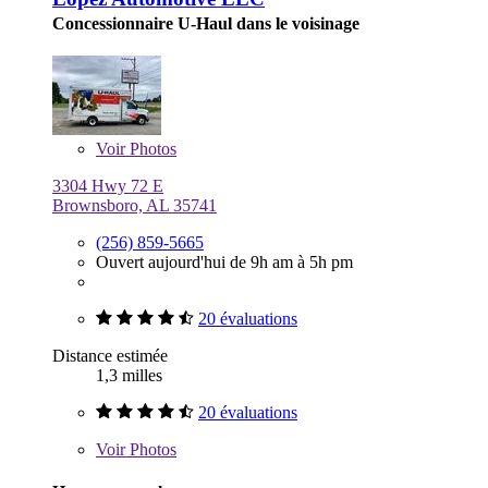
Concessionnaire U-Haul dans le voisinage
Voir
Photos
3304 Hwy 72 E
Brownsboro, AL 35741
(256) 859-5665
Ouvert aujourd'hui de 9h am à 5h pm
20 évaluations
Distance estimée
1,3 milles
20 évaluations
Voir
Photos