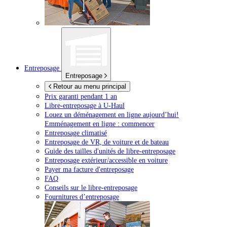
Entreposage
Entreposage
Retour au menu principal
Prix garanti pendant 1 an
Libre-entreposage à
U-Haul
Louez un déménagement en ligne aujourd’hui!
Emménagement en ligne : commencer
Entreposage climatisé
Entreposage de VR, de voiture et de bateau
Guide des tailles d'unités de libre-entreposage
Entreposage extérieur/accessible en voiture
Payer ma facture d'entreposage
FAQ
Conseils sur le libre-entreposage
Fournitures d’entreposage