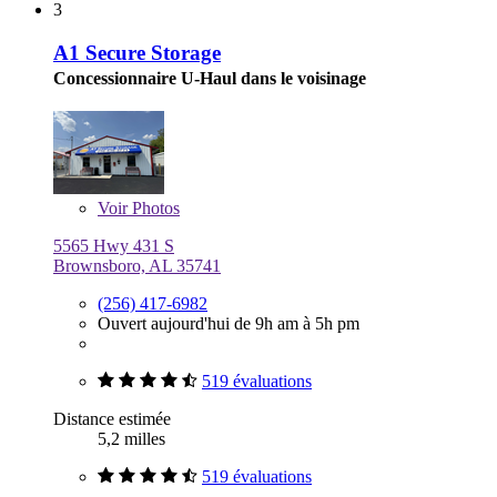
3
A1 Secure Storage
Concessionnaire U-Haul dans le voisinage
Voir
Photos
5565 Hwy 431 S
Brownsboro, AL 35741
(256) 417-6982
Ouvert aujourd'hui de 9h am à 5h pm
519 évaluations
Distance estimée
5,2 milles
519 évaluations