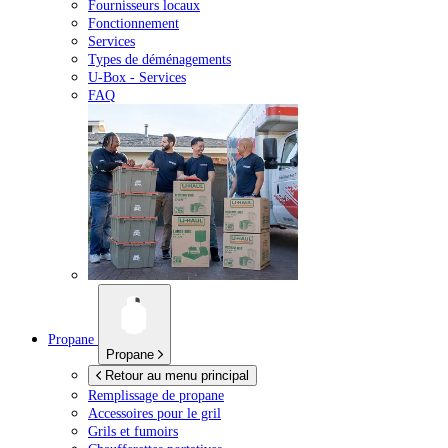
Fournisseurs locaux
Fonctionnement
Services
Types de déménagements
U-Box -
Services
FAQ
Propane
Propane
Retour au menu principal
Remplissage de propane
Accessoires pour le gril
Grils et fumoirs