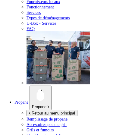
Fournisseurs locaux
Fonctionnement
Services
Types de déménagements
U-Box -
Services
FAQ
Propane
Propane
Retour au menu principal
Remplissage de propane
Accessoires pour le gril
Grils et fumoirs