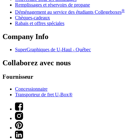
Remplissages et réservoirs de propane
®
Déménagement au service des étudiants Collegeboxes
Chèques-cadeaux
Rabais et offres spéciales
Company Info
SuperGraphiques de
U-Haul
- Québec
Collaborez avec nous
Fournisseur
Concessionnaire
Transporteur de fret U-Box®