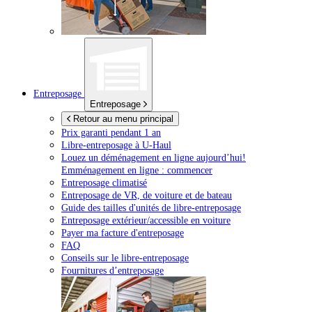
Entreposage
Entreposage
Retour au menu principal
Prix garanti pendant 1 an
Libre-entreposage à
U-Haul
Louez un déménagement en ligne aujourd’hui!
Emménagement en ligne : commencer
Entreposage climatisé
Entreposage de VR, de voiture et de bateau
Guide des tailles d'unités de libre-entreposage
Entreposage extérieur/accessible en voiture
Payer ma facture d'entreposage
FAQ
Conseils sur le libre-entreposage
Fournitures d’entreposage