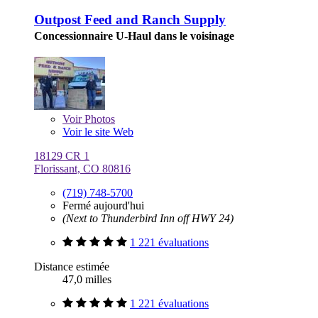
Outpost Feed and Ranch Supply
Concessionnaire U-Haul dans le voisinage
Voir
Photos
Voir le site Web
18129 CR 1
Florissant, CO 80816
(719) 748-5700
Fermé aujourd'hui
(Next to Thunderbird Inn off HWY 24)
1 221 évaluations
Distance estimée
47,0 milles
1 221 évaluations