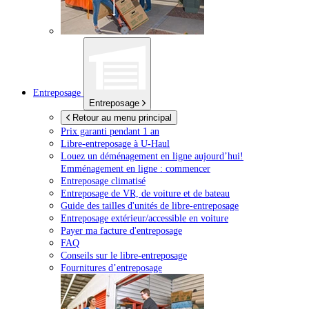
Entreposage
Entreposage
Retour au menu principal
Prix garanti pendant 1 an
Libre-entreposage à
U-Haul
Louez un déménagement en ligne aujourd’hui!
Emménagement en ligne : commencer
Entreposage climatisé
Entreposage de VR, de voiture et de bateau
Guide des tailles d'unités de libre-entreposage
Entreposage extérieur/accessible en voiture
Payer ma facture d'entreposage
FAQ
Conseils sur le libre-entreposage
Fournitures d’entreposage