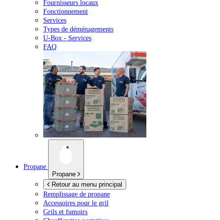
Fournisseurs locaux
Fonctionnement
Services
Types de déménagements
U-Box -
Services
FAQ
Propane
Propane
Retour au menu principal
Remplissage de propane
Accessoires pour le gril
Grils et fumoirs