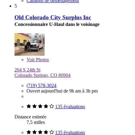
Camions de déménagement
5
Old Colorado City Surplus Inc
Concessionnaire U-Haul dans le voisinage
Voir
Photos
204 S 24th St
Colorado Springs, CO 80904
(719) 578-3024
Ouvert aujourd'hui de 9h am à 3h pm
135 évaluations
Distance estimée
7,5 milles
135 évaluations