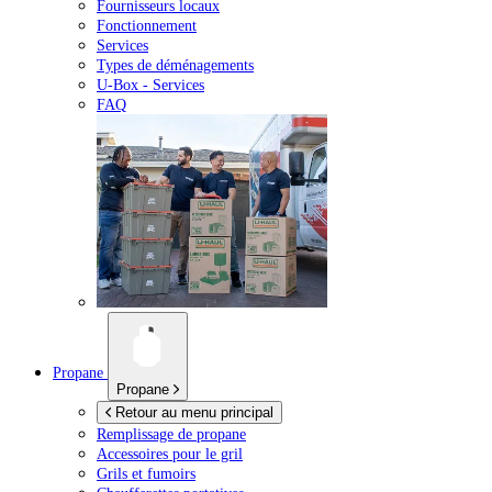
Fournisseurs locaux
Fonctionnement
Services
Types de déménagements
U-Box -
Services
FAQ
Propane
Propane
Retour au menu principal
Remplissage de propane
Accessoires pour le gril
Grils et fumoirs