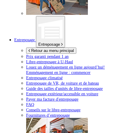
Entreposage
Entreposage
Retour au menu principal
Prix garanti pendant 1 an
Libre-entreposage à
U-Haul
Louez un déménagement en ligne aujourd’hui!
Emménagement en ligne : commencer
Entreposage climatisé
Entreposage de VR, de voiture et de bateau
Guide des tailles d'unités de libre-entreposage
Entreposage extérieur/accessible en voiture
Payer ma facture d'entreposage
FAQ
Conseils sur le libre-entreposage
Fournitures d’entreposage