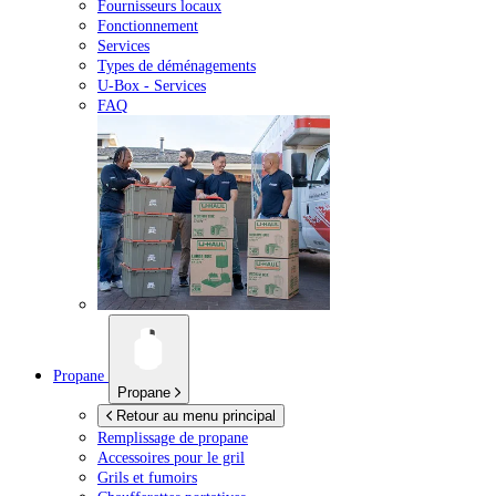
Fournisseurs locaux
Fonctionnement
Services
Types de déménagements
U-Box -
Services
FAQ
Propane
Propane
Retour au menu principal
Remplissage de propane
Accessoires pour le gril
Grils et fumoirs