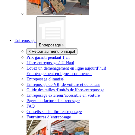
Entreposage
Entreposage
Retour au menu principal
Prix garanti pendant 1 an
Libre-entreposage à
U-Haul
Louez un déménagement en ligne aujourd’hui!
Emménagement en ligne : commencer
Entreposage climatisé
Entreposage de VR, de voiture et de bateau
Guide des tailles d'unités de libre-entreposage
Entreposage extérieur/accessible en voiture
Payer ma facture d'entreposage
FAQ
Conseils sur le libre-entreposage
Fournitures d’entreposage