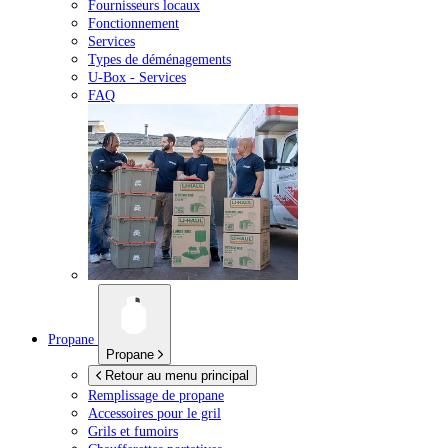
Fournisseurs locaux
Fonctionnement
Services
Types de déménagements
U-Box -
Services
FAQ
Propane
Propane
Retour au menu principal
Remplissage de propane
Accessoires pour le gril
Grils et fumoirs