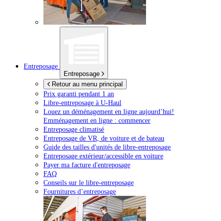
Entreposage
Entreposage
Retour au menu principal
Prix garanti pendant 1 an
Libre-entreposage à
U-Haul
Louez un déménagement en ligne aujourd’hui!
Emménagement en ligne : commencer
Entreposage climatisé
Entreposage de VR, de voiture et de bateau
Guide des tailles d'unités de libre-entreposage
Entreposage extérieur/accessible en voiture
Payer ma facture d'entreposage
FAQ
Conseils sur le libre-entreposage
Fournitures d’entreposage