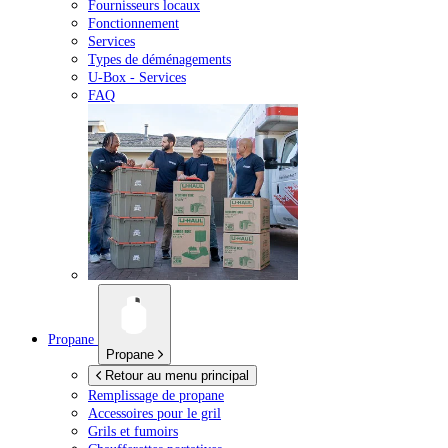
Fournisseurs locaux
Fonctionnement
Services
Types de déménagements
U-Box -
Services
FAQ
Propane
Propane
Retour au menu principal
Remplissage de propane
Accessoires pour le gril
Grils et fumoirs