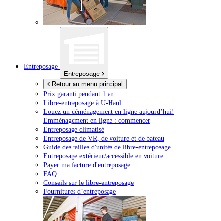
Entreposage
Entreposage
Retour au menu principal
Prix garanti pendant 1 an
Libre-entreposage à
U-Haul
Louez un déménagement en ligne aujourd’hui!
Emménagement en ligne : commencer
Entreposage climatisé
Entreposage de VR, de voiture et de bateau
Guide des tailles d'unités de libre-entreposage
Entreposage extérieur/accessible en voiture
Payer ma facture d'entreposage
FAQ
Conseils sur le libre-entreposage
Fournitures d’entreposage