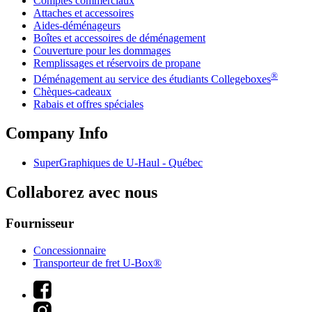
Comptes commerciaux
Attaches et accessoires
Aides-déménageurs
Boîtes et accessoires de déménagement
Couverture pour les dommages
Remplissages et réservoirs de propane
®
Déménagement au service des étudiants Collegeboxes
Chèques-cadeaux
Rabais et offres spéciales
Company Info
SuperGraphiques de
U-Haul
- Québec
Collaborez avec nous
Fournisseur
Concessionnaire
Transporteur de fret U-Box®