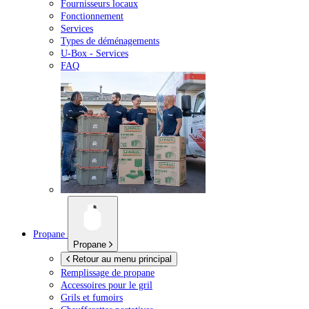
Fournisseurs locaux
Fonctionnement
Services
Types de déménagements
U-Box -
Services
FAQ
Propane
Propane
Retour au menu principal
Remplissage de propane
Accessoires pour le gril
Grils et fumoirs