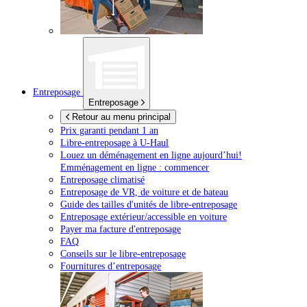
Entreposage
Entreposage
Retour au menu principal
Prix garanti pendant 1 an
Libre-entreposage à
U-Haul
Louez un déménagement en ligne aujourd’hui!
Emménagement en ligne : commencer
Entreposage climatisé
Entreposage de VR, de voiture et de bateau
Guide des tailles d'unités de libre-entreposage
Entreposage extérieur/accessible en voiture
Payer ma facture d'entreposage
FAQ
Conseils sur le libre-entreposage
Fournitures d’entreposage