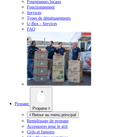
Fournisseurs locaux
Fonctionnement
Services
Types de déménagements
U-Box -
Services
FAQ
Propane
Propane
Retour au menu principal
Remplissage de propane
Accessoires pour le gril
Grils et fumoirs