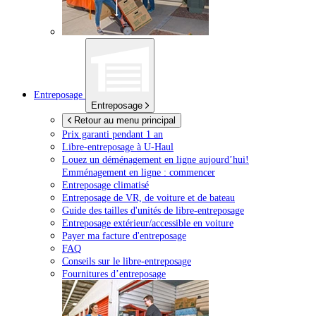
Entreposage
Entreposage
Retour au menu principal
Prix garanti pendant 1 an
Libre-entreposage à
U-Haul
Louez un déménagement en ligne aujourd’hui!
Emménagement en ligne : commencer
Entreposage climatisé
Entreposage de VR, de voiture et de bateau
Guide des tailles d'unités de libre-entreposage
Entreposage extérieur/accessible en voiture
Payer ma facture d'entreposage
FAQ
Conseils sur le libre-entreposage
Fournitures d’entreposage