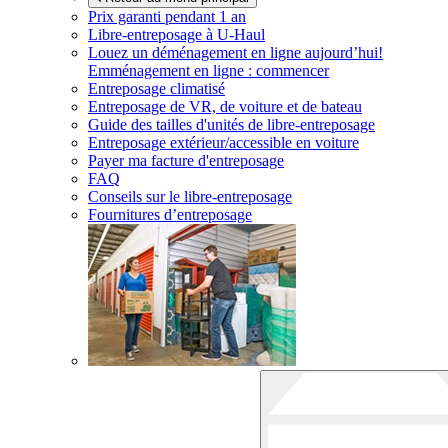
Prix garanti pendant 1 an
Libre-entreposage à
U-Haul
Louez un déménagement en ligne aujourd’hui!
Emménagement en ligne : commencer
Entreposage climatisé
Entreposage de VR, de voiture et de bateau
Guide des tailles d'unités de libre-entreposage
Entreposage extérieur/accessible en voiture
Payer ma facture d'entreposage
FAQ
Conseils sur le libre-entreposage
Fournitures d’entreposage