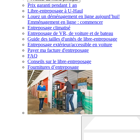
Prix garanti pendant 1 an
Libre-entreposage à
U-Haul
Louez un déménagement en ligne aujourd’hui!
Emménagement en ligne : commencer
Entreposage climatisé
Entreposage de VR, de voiture et de bateau
Guide des tailles d'unités de libre-entreposage
Entreposage extérieur/accessible en voiture
Payer ma facture d'entreposage
FAQ
Conseils sur le libre-entreposage
Fournitures d’entreposage