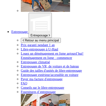
Entreposage
Entreposage
Retour au menu principal
Prix garanti pendant 1 an
Libre-entreposage à
U-Haul
Louez un déménagement en ligne aujourd’hui!
Emménagement en ligne : commencer
Entreposage climatisé
Entreposage de VR, de voiture et de bateau
Guide des tailles d'unités de libre-entreposage
Entreposage extérieur/accessible en voiture
Payer ma facture d'entreposage
FAQ
Conseils sur le libre-entreposage
Fournitures d’entreposage