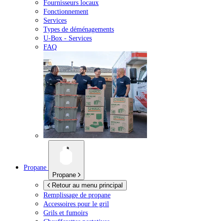
Fournisseurs locaux
Fonctionnement
Services
Types de déménagements
U-Box -
Services
FAQ
Propane
Propane
Retour au menu principal
Remplissage de propane
Accessoires pour le gril
Grils et fumoirs