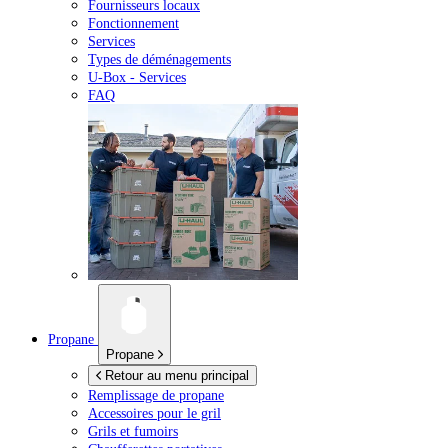
Fournisseurs locaux
Fonctionnement
Services
Types de déménagements
U-Box -
Services
FAQ
Propane
Propane
Retour au menu principal
Remplissage de propane
Accessoires pour le gril
Grils et fumoirs