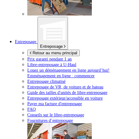
Entreposage
Entreposage
Retour au menu principal
Prix garanti pendant 1 an
Libre-entreposage à
U-Haul
Louez un déménagement en ligne aujourd’hui!
Emménagement en ligne : commencer
Entreposage climatisé
Entreposage de VR, de voiture et de bateau
Guide des tailles d'unités de libre-entreposage
Entreposage extérieur/accessible en voiture
Payer ma facture d'entreposage
FAQ
Conseils sur le libre-entreposage
Fournitures d’entreposage