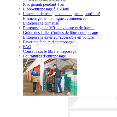
Prix garanti pendant 1 an
Libre-entreposage à
U-Haul
Louez un déménagement en ligne aujourd’hui!
Emménagement en ligne : commencer
Entreposage climatisé
Entreposage de VR, de voiture et de bateau
Guide des tailles d'unités de libre-entreposage
Entreposage extérieur/accessible en voiture
Payer ma facture d'entreposage
FAQ
Conseils sur le libre-entreposage
Fournitures d’entreposage